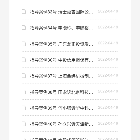
2022-04-19
指导案例33号 瑞士嘉吉国际公司 诉福建金石制油有限公司等 确认合同无效纠纷案
2022-04-19
指导案例34号 李晓玲、李鹏裕申请执行 厦门海洋实业（集团）股份有限公司、厦门海洋实业总公司 执行复议案
2022-04-19
指导案例35号 广东龙正投资发展有限公司与广东景茂拍卖行有限公司 委托拍卖执行复议案
2022-04-19
指导案例36号 中投信用担保有限公司与海通证券股份有限公司等证券权益纠纷执行复议案
2022-04-19
指导案例37号 上海金纬机械制造有限公司与瑞士瑞泰克公司仲裁裁决执行复议案
2022-04-19
指导案例38号 田永诉北京科技大学拒绝颁发毕业证、学位证案
2022-04-19
指导案例39号 何小强诉华中科技大学拒绝授予学位案
2022-04-19
指导案例40号 孙立兴诉天津新技术产业园区劳动人事局工伤认定案
2022-04-19
指导案例41号 宣懿成等诉浙江省衢州市国土资源局收回国有土地使用权案