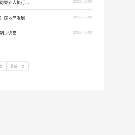
2022-06-08
指导案例154号 王四光诉中天建设集团有限公司、白山和丰置业有限公司案外人执行异议之诉案
2022-06-08
指导案例153号 永安市燕诚房地产开发有限公司诉郑耀南、远东（厦门）房地产发展有限公司等第三人撤销之诉案
2022-06-08
撤销之诉案
页
最后一页