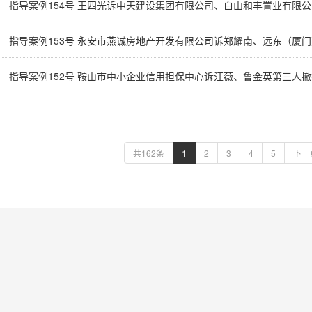
指导案例152号 鞍山市中小企业信用担保中心诉汪薇、鲁金英第三人
共162条
1
2
3
4
5
下一