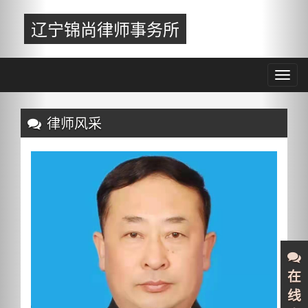
Previous
Nex
辽宁锦尚律师事务所
Toggl
navig
Previous
Nex
律师风采
在
线