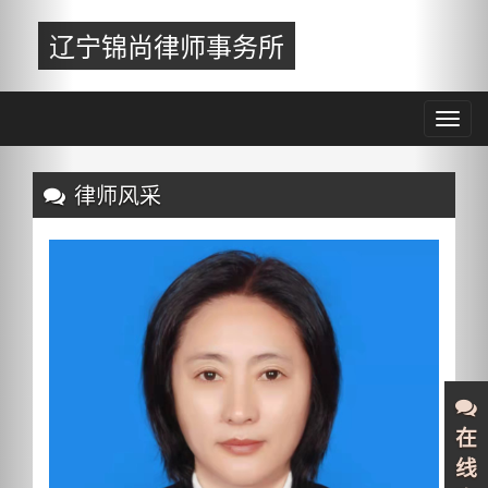
Previous
Nex
辽宁锦尚律师事务所
Toggl
navig
Previous
Nex
律师风采
在
线