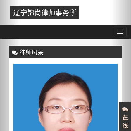
Previous
Nex
辽宁锦尚律师事务所
Toggl
navig
Previous
Nex
律师风采
在
线